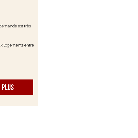
 demande est très
x logements entre
r plus