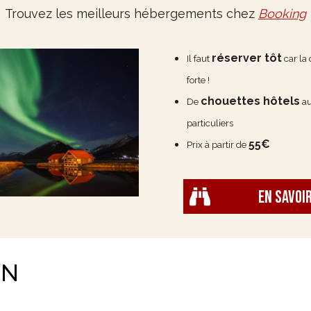
Trouvez les meilleurs hébergements chez
Booking
réserver tôt
Il faut
car la
forte !
chouettes hôtels
De
au
particuliers
55€
Prix à partir de
En savoi
TN