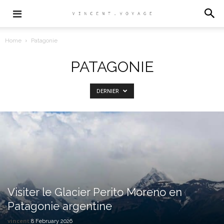
Home
Patagonie
PATAGONIE
DERNIER
Visiter le Glacier Perito Moreno en
Patagonie argentine
vincent
8 February 2026