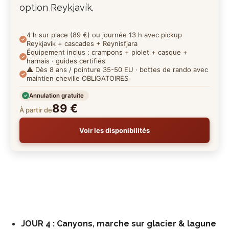
option Reykjavík.
4 h sur place (89 €) ou journée 13 h avec pickup
Reykjavík + cascades + Reynisfjara
Équipement inclus : crampons + piolet + casque +
harnais · guides certifiés
⚠️ Dès 8 ans / pointure 35-50 EU · bottes de rando avec
maintien cheville OBLIGATOIRES
Annulation gratuite
89 €
À partir de
Voir les disponibilités
JOUR 4 : Canyons, marche sur glacier & lagune