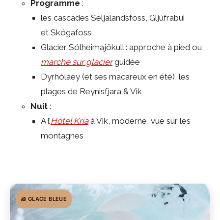
Programme
:
les cascades Seljalandsfoss, Gljúfrabúi
et Skógafoss
Glacier Sólheimajökull : approche à pied ou
marche sur glacier
guidée
Dyrhólaey (et ses macareux en été), les
plages de Reynisfjara & Vik
Nuit
:
A l’
Hótel Kría
à Vik, moderne, vue sur les
montagnes
🧊 GLACE BLEUE