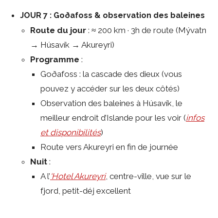
JOUR 7 : Goðafoss & observation des baleines
Route du jour
: ≈ 200 km · 3h de route (Mývatn
→ Húsavík → Akureyri)
Programme
:
Goðafoss : la cascade des dieux (vous
pouvez y accéder sur les deux côtés)
Observation des baleines à Húsavík, le
meilleur endroit d’Islande pour les voir (
infos
et disponibilités
)
Route vers Akureyri en fin de journée
Nuit
:
A l’
‘Hotel Akureyri
, centre-ville, vue sur le
fjord, petit-déj excellent