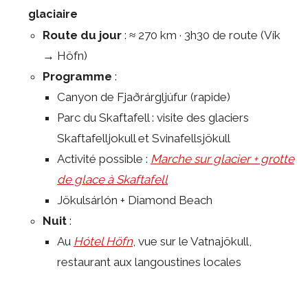
glaciaire
Route du jour
: ≈ 270 km · 3h30 de route (Vík
→ Höfn)
Programme
:
Canyon de Fjaðrárgljúfur (rapide)
Parc du Skaftafell : visite des glaciers
Skaftafelljokull et Svinafellsjökull
Activité possible :
Marche sur glacier + grotte
de glace à Skaftafell
Jökulsárlón + Diamond Beach
Nuit
:
Au
Hótel Höfn
, vue sur le Vatnajökull,
restaurant aux langoustines locales