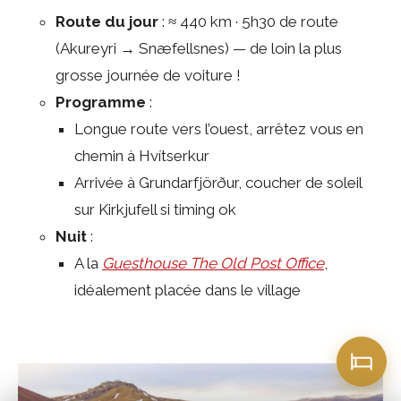
Route du jour
: ≈ 440 km · 5h30 de route
(Akureyri → Snæfellsnes) — de loin la plus
grosse journée de voiture !
Programme
:
Longue route vers l’ouest, arrêtez vous en
chemin à Hvítserkur
Arrivée à Grundarfjörður, coucher de soleil
sur Kirkjufell si timing ok
Nuit
:
A la
Guesthouse The Old Post Office
,
idéalement placée dans le village