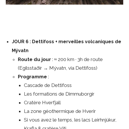
JOUR 6 : Dettifoss + merveilles volcaniques de
Mývatn
Route du jour
: ≈ 200 km · 3h de route
(Egilsstaðir → Mývatn, via Dettifoss)
Programme
:
Cascade de Dettifoss
Les formations de Dimmuborgir
Cratère Hverfjall
La zone géothermique de Hverir
Si vous avez le temps, les lacs Leirhnjúkur,
Krafla & cratère Víti