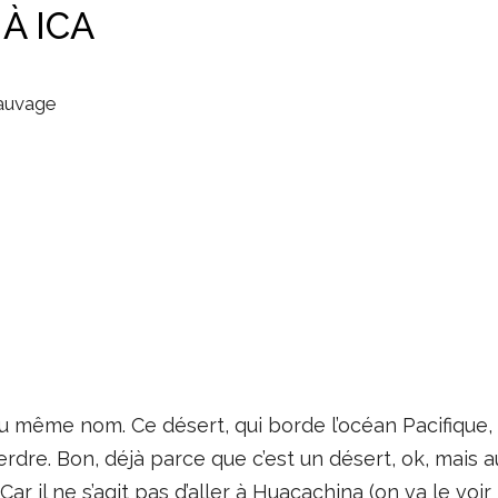
À ICA
sauvage
du même nom. Ce désert, qui borde l’océan Pacifique,
erdre. Bon, déjà parce que c’est un désert, ok, mais 
Car il ne s’agit pas d’aller à Huacachina (on va le voi