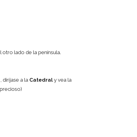
 otro lado de la península.
, diríjase a la
Catedral
y vea la
 precioso)