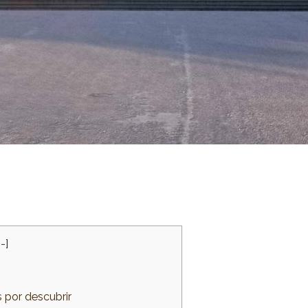
[
-
]
s por descubrir