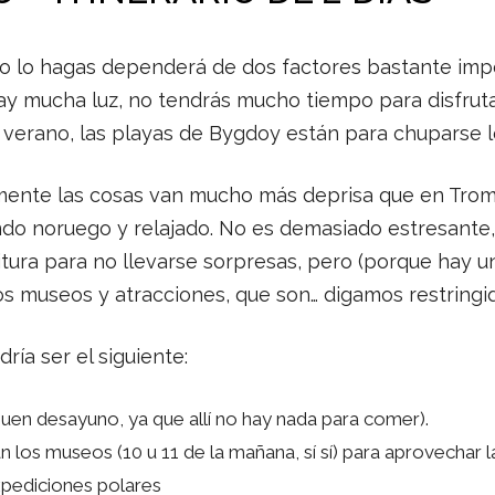
 lo hagas dependerá de dos factores bastante impor
y mucha luz, no tendrás mucho tiempo para disfrutar de
 verano, las playas de Bygdoy están para chuparse l
amente las cosas van mucho más deprisa que en Trom
ndo noruego y relajado. No es demasiado estresante,
tura para no llevarse sorpresas, pero (porque hay u
los museos y atracciones, que son… digamos restringid
ría ser el siguiente:
buen desayuno, ya que allí no hay nada para comer).
 los museos (10 u 11 de la mañana, sí sí) para aprovechar la
xpediciones polares