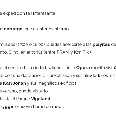
a expedición tan interesante
re noruego
, que es interesantísimo.
 museos (17:00 o 18:00), puedes acercarte a las
playitas
del
arco. Si no, en autobús (entre FRAM y Kon Tiki).
el centro de la ciudad, saliendo de la
Ópera
(bonita vista)
nte con una desviación a Bankplassen y sus alrededores, es
za
Karl Johan
y sus magníficos edificios
s verano, puede visitarlo
 hasta el Parque
Vigeland
Brygge
, el nuevo barrio de moda.