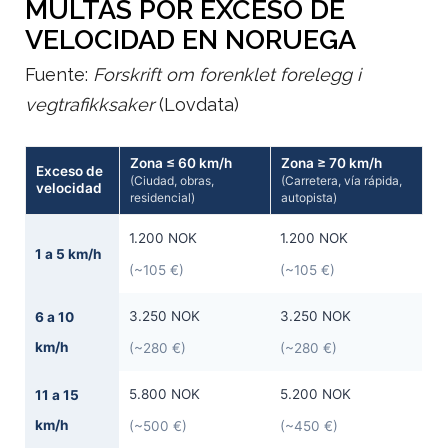
MULTAS POR EXCESO DE
VELOCIDAD EN NORUEGA
Fuente:
Forskrift om forenklet forelegg i
vegtrafikksaker
(Lovdata)
Zona ≤ 60 km/h
Zona ≥ 70 km/h
Exceso de
(Ciudad, obras,
(Carretera, vía rápida,
velocidad
residencial)
autopista)
1.200 NOK
1.200 NOK
1 a 5 km/h
(~105 €)
(~105 €)
3.250 NOK
3.250 NOK
6 a 10
km/h
(~280 €)
(~280 €)
5.800 NOK
5.200 NOK
11 a 15
km/h
(~500 €)
(~450 €)