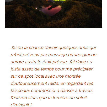
J’ai eu la chance d’avoir quelques amis qui
m’ont prévenu par message qu’une grande
aurore australe était prévue. J’ai donc eu
juste assez de temps pour me précipiter
sur ce spot local avec une montée
douloureusement raide, en regardant les
faisceaux commencer à danser à travers
l’horizon alors que la lumière du soleil
diminuait !