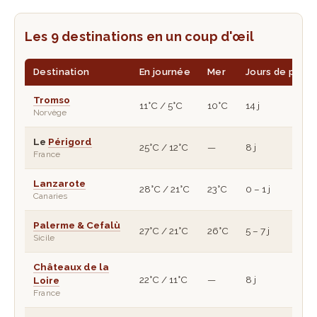
Les 9 destinations en un coup d'œil
Destination
En journée
Mer
Jours de pluie
Tromso
11°C / 5°C
10°C
14 j
Norvège
Le
Périgord
25°C / 12°C
—
8 j
France
Lanzarote
28°C / 21°C
23°C
0 – 1 j
Canaries
Palerme & Cefalù
27°C / 21°C
26°C
5 – 7 j
Sicile
Châteaux de la
22°C / 11°C
—
8 j
Loire
France