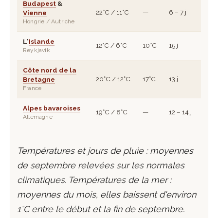
Budapest
&
22°C / 11°C
—
6 – 7 j
Vienne
Hongrie / Autriche
L'
Islande
12°C / 6°C
10°C
15 j
Reykjavik
Côte nord de la
20°C / 12°C
17°C
13 j
Bretagne
France
Alpes bavaroises
19°C / 8°C
—
12 – 14 j
Allemagne
Températures et jours de pluie : moyennes
de septembre relevées sur les normales
climatiques. Températures de la mer :
moyennes du mois, elles baissent d'environ
1°C entre le début et la fin de septembre.