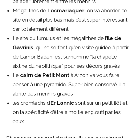
balader librement entre les menhirs
Mégalithes de
Locmariaquer
, on va aborder ce
site en détail plus bas mais c’est super intéressant
car totalement différent
Le site du tumulus et les mégalithes de l’
ile de
Gavrinis
, qui ne se font qu’en visite guidée à partir
de Lamor Baden, est surnommé “la chapelle
sixtine du néolithique” pour ses décors gravés
Le
cairn de Petit Mont
à Arzon va vous faire
penser à une pyramide. Super bien conservé, il a
abrité des menhirs gravés
les cromlechs d’
Er Lannic
sont sur un petit ilôt et
on la spécificité d’être à moitié englouti par les
eaux