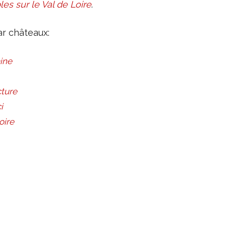
es sur le Val de Loire
.
ar châteaux:
ine
cture
i
oire