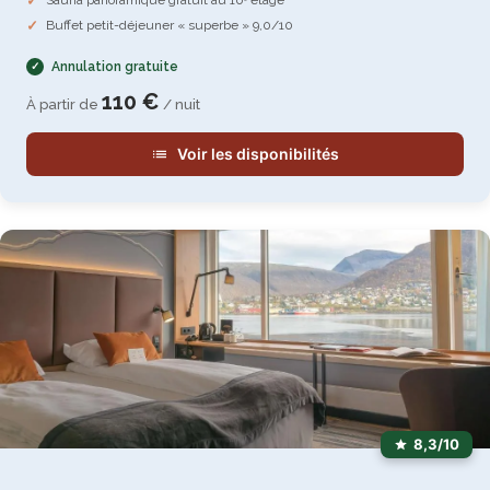
Sauna panoramique gratuit au 10ᵉ étage
Buffet petit-déjeuner « superbe » 9,0/10
Annulation gratuite
110 €
À partir de
/ nuit
Voir les disponibilités
8,3/10