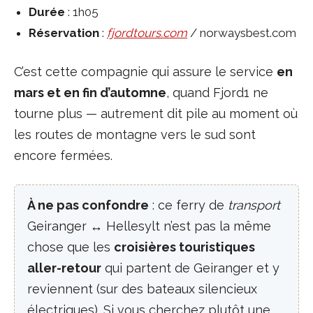
Durée
: 1h05
Réservation
:
fjordtours.com
/ norwaysbest.com
C’est cette compagnie qui assure le service
en
mars et en fin d’automne
, quand Fjord1 ne
tourne plus — autrement dit pile au moment où
les routes de montagne vers le sud sont
encore fermées.
À ne pas confondre
: ce ferry de
transport
Geiranger ↔ Hellesylt n’est pas la même
chose que les
croisières touristiques
aller-retour
qui partent de Geiranger et y
reviennent (sur des bateaux silencieux
électriques). Si vous cherchez plutôt une