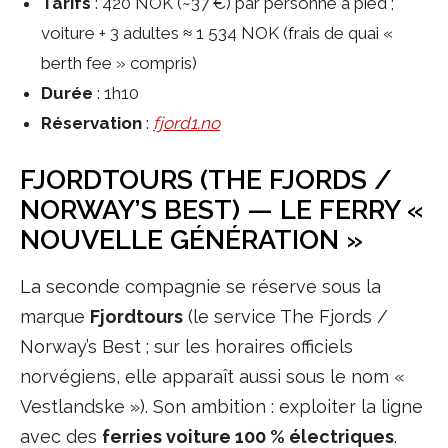
Tarifs
: 420 NOK (~37 €) par personne à pied ;
voiture + 3 adultes ≈ 1 534 NOK (frais de quai «
berth fee » compris)
Durée
: 1h10
Réservation
:
fjord1.no
FJORDTOURS (THE FJORDS /
NORWAY’S BEST) — LE FERRY «
NOUVELLE GÉNÉRATION »
La seconde compagnie se réserve sous la
marque
Fjordtours
(le service The Fjords /
Norway’s Best ; sur les horaires officiels
norvégiens, elle apparaît aussi sous le nom «
Vestlandske »). Son ambition : exploiter la ligne
avec des
ferries voiture 100 % électriques
.