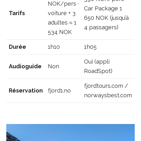
NOK/pers ·
Car Package 1
Tarifs
voiture + 3
650 NOK (jusqu’à
adultes ≈ 1
4 passagers)
534 NOK
Durée
1h10
1h05
Oui (appli
Audioguide
Non
RoadSpot)
fjordtours.com /
Réservation
fjord1.no
norwaysbest.com