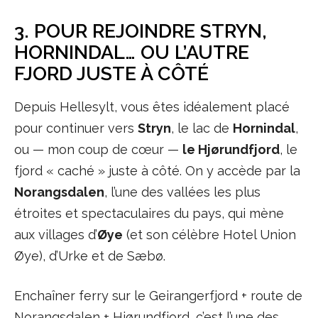
3. POUR REJOINDRE STRYN,
HORNINDAL… OU L’AUTRE
FJORD JUSTE À CÔTÉ
Depuis Hellesylt, vous êtes idéalement placé
pour continuer vers
Stryn
, le lac de
Hornindal
,
ou — mon coup de cœur —
le Hjørundfjord
, le
fjord « caché » juste à côté. On y accède par la
Norangsdalen
, l’une des vallées les plus
étroites et spectaculaires du pays, qui mène
aux villages d’
Øye
(et son célèbre Hotel Union
Øye), d’Urke et de Sæbø.
Enchaîner ferry sur le Geirangerfjord + route de
Norangsdalen + Hjørundfjord, c’est l’une des