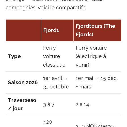
compagnies. Voici le comparatif :
Fjordtours (The
Fjord1
Fjords)
Ferry
Ferry voiture
Type
voiture
(électrique à
classique
venir)
1er avril →
1er mai → 15 déc
Saison 2026
31 octobre
+ mars
Traversées
3 à 7
2 à 14
/ jour
420
390 NOK/pers ·