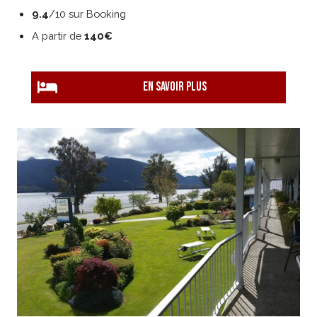
9.4
/10 sur Booking
A partir de
140€
EN savoir plus