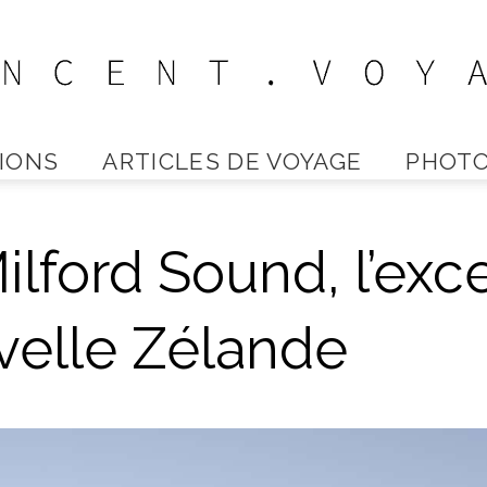
IONS
ARTICLES DE VOYAGE
PHOTO
Vincent
lford Sound, l’exc
Voyage
velle Zélande