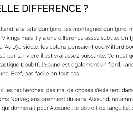
ELLE DIFFÉRENCE ?
land, a la tête d’un fjord, les montagnes d’un fjord, m
ikings mais il y a une différence assez subtile. Un f
e. Au 19e siècle, les colons pensaient que Milford S
 par la rivière il est vrai assez puissante. Ce n’est 
 fantastique Doubtful Sound est également un fjord. Ta
und. Bref, pas facile en tout cas !
aisant les recherches, pas mal de choses s’éclairent 
oms Norvégiens prennent du sens. Alesund, notammen
ui donnerait pour Alesund : le détroit de l’anguille, c