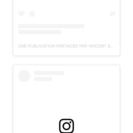
UNE PUBLICATION PARTAGÉE PAR VINCENT BEUDEZ 📷 (@VINCENTVOYAGE)