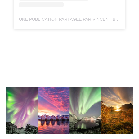
UNE PUBLICATION PARTAGÉE PAR VINCENT BEUDEZ 📷 (@VINCENTVOYAGE)