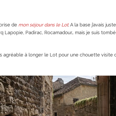
rprise de
mon séjour dans le Lot
. A la base j’avais jus
rq Lapopie, Padirac, Rocamadour… mais je suis tombé
ès agréable à longer le Lot pour une chouette visite d