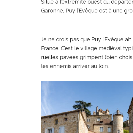
Situé à l’extrémité ouest du départem
Garonne, Puy l’Evêque est à une gro
Je ne crois pas que Puy l’Evêque ait 
France. C’est le village médiéval typ
ruelles pavées grimpent (bien choisir
les ennemis arriver au loin.