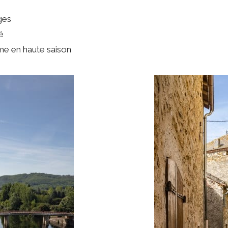
ages
é
ême en haute saison