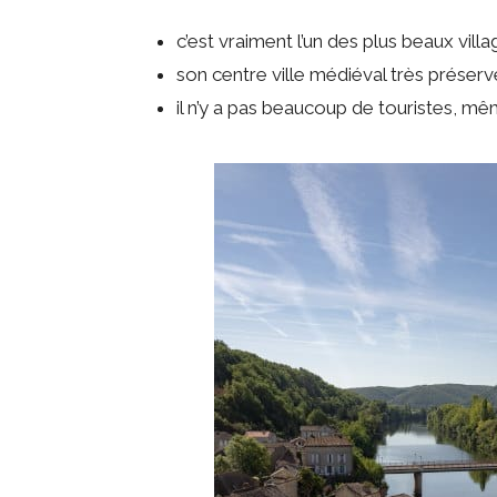
c’est vraiment l’un des plus beaux vill
son centre ville médiéval très préserv
il n’y a pas beaucoup de touristes, m