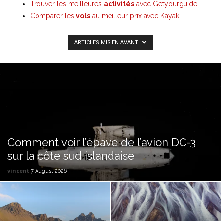
Trouver les meilleures
activités
avec Getyourguide
Comparer les
vols
au meilleur prix avec Kayak
ARTICLES MIS EN AVANT
Comment voir l’épave de l’avion DC-3
sur la côte sud islandaise
vincent
7 August 2026