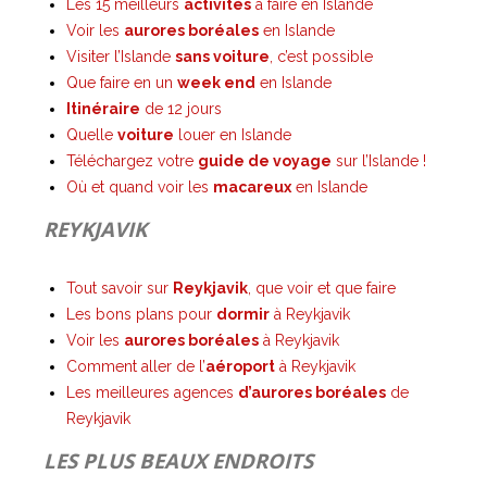
Les 15 meilleurs
activités
à faire en Islande
Voir les
aurores boréales
en Islande
Visiter l’Islande
sans voiture
, c’est possible
Que faire en un
week end
en Islande
Itinéraire
de 12 jours
Quelle
voiture
louer en Islande
Téléchargez votre
guide de voyage
sur l’Islande !
Où et quand voir les
macareux
en Islande
REYKJAVIK
Tout savoir sur
Reykjavik
, que voir et que faire
Les bons plans pour
dormir
à Reykjavik
Voir les
aurores boréales
à Reykjavik
Comment aller de l’
aéroport
à Reykjavik
Les meilleures agences
d’aurores boréales
de
Reykjavik
LES PLUS BEAUX ENDROITS