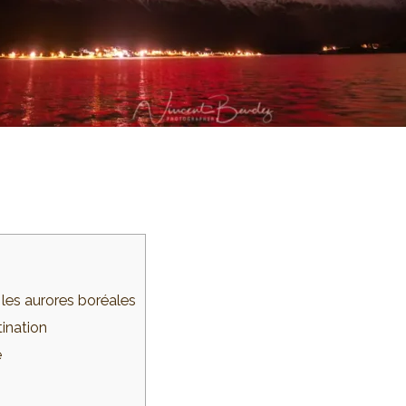
r les aurores boréales
tination
e