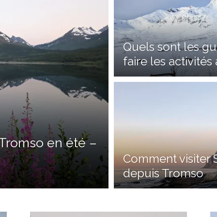
Quels sont les g
faire les activité
à Tromso en été –
Comment visiter 
depuis Tromso