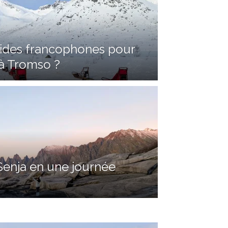
uides francophones pour
s à Tromso ?
Senja en une journée