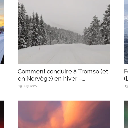
Comment conduire à Tromso (et
F
en Norvège) en hiver –
(
conseils...
I
15 July 2026
13