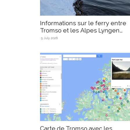
Informations sur le ferry entre
Tromso et les Alpes Lyngen
(Breivikeidet...
5 July 2026
Carte de Tromso avec les