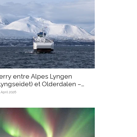
erry entre Alpes Lyngen
Lyngseidet) et Olderdalen –
nformations, tarifs et...
 April 2026