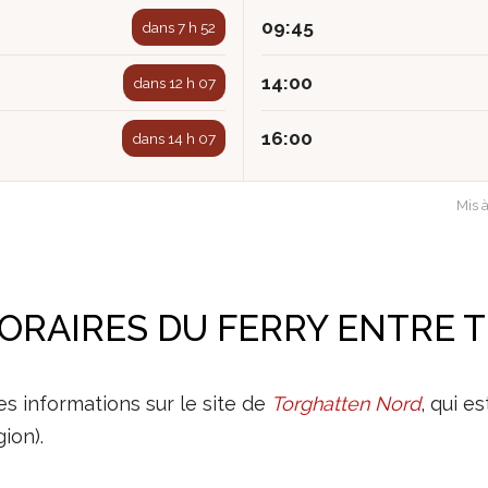
09:45
dans 7 h 52
14:00
dans 12 h 07
16:00
dans 14 h 07
Mis 
ORAIRES DU FERRY ENTRE 
s informations sur le site de
Torghatten Nord
, qui e
gion).