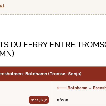
s !
TS DU FERRY ENTRE TROMS
AMN)
 Brensholmen–Botnhamn (Tromsø–Senja)
🡐 Botnhamn → Brens
08:00
dans 5 h 52