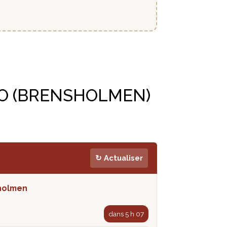
O (BRENSHOLMEN)
↻ Actualiser
holmen
dans 5 h 07