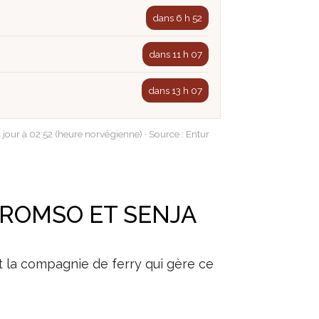
dans 6 h 52
dans 11 h 07
dans 13 h 07
à jour à 02:52 (heure norvégienne) · Source : Entur
TROMSO ET SENJA
st la compagnie de ferry qui gère ce