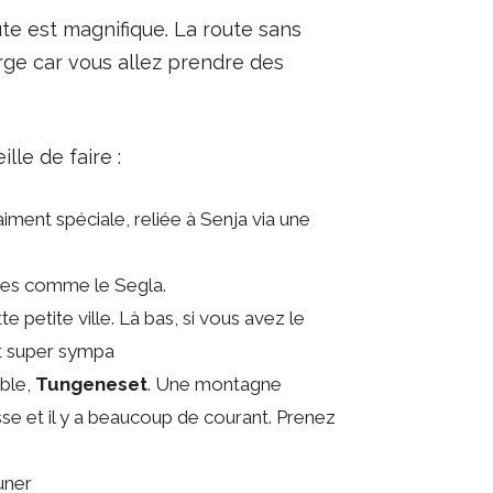
te est magnifique. La route sans
arge car vous allez prendre des
le de faire :
raiment spéciale, reliée à Senja via une
agnes comme le Segla.
te petite ville. Là bas, si vous avez le
st super sympa
able,
Tungeneset
. Une montagne
se et il y a beaucoup de courant. Prenez
uner