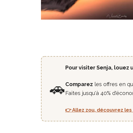
Pour visiter Senja, louez 
🚗
Comparez
les offres en q
Faites jusqu'à 40% d'écono
👉 Allez zou, découvrez les 