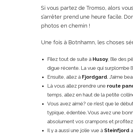
Si vous partez de Tromso, alors vou
s’arrêter prend une heure facile. Do
photos en chemin !
Une fois à Botnhamn, les choses séri
Filez tout de suite à
Husoy
, l’ile des
digue récente. La vue qui surplombe l’
Ensuite, allez à
Fjordgard
. J’aime be
Là vous allez prendre une
route pan
temps, allez en haut de la petite coll
Vous avez aimé? ce n’est que le début
typique, édentée. Vous avez une bonne
absolument vos crampons et profitez
Il y a aussi une jolie vue à
Steinfjord
a