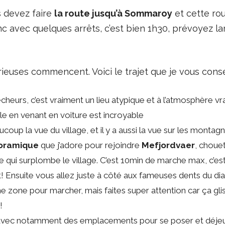
s devez faire
la route jusqu’à Sommaroy
et cette rou
nc avec quelques arrêts, c’est bien 1h30, prévoyez l
euses commencent. Voici le trajet que je vous conseil
 pêcheurs, c’est vraiment un lieu atypique et à l’atmosphère v
ile en venant en voiture est incroyable
aucoup la vue du village, et il y a aussi la vue sur les mont
oramique
que j’adore pour rejoindre
Mefjordvaer
, chouet
ine qui surplombe le village. C’est 10min de marche max, c’e
! Ensuite vous allez juste à côté aux fameuses dents du di
 zone pour marcher, mais faites super attention car ça glis
!
vec notamment des emplacements pour se poser et déje