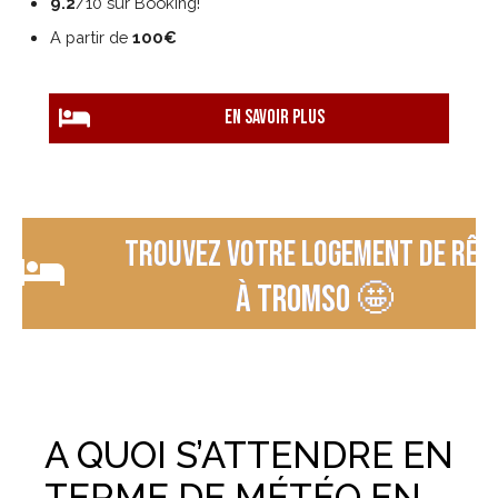
9.2
/10 sur Booking!
A partir de
100€
EN savoir plus
Trouvez votre logement de rêv
à TROMSO 🤩
A QUOI S’ATTENDRE EN
TERME DE MÉTÉO EN