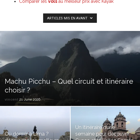
Comparer les
vols
au meilleur prix avec Kayak
ARTICLES MIS EN AVANT
Machu Picchu – Quel circuit et itinéraire
choisir ?
vincent
21 June 2026
Un itinéraire d’une
Où dormir à Lima ?
semaine pour découvrir