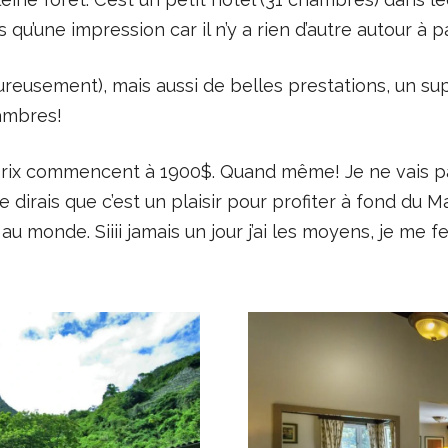
s qu’une impression car il n’y a rien d’autre autour à p
reusement), mais aussi de belles prestations, un su
hambres!
prix commencent à 1900$. Quand même! Je ne vais pas
s je dirais que c’est un plaisir pour profiter à fond du 
 monde. Siiii jamais un jour j’ai les moyens, je me ferai