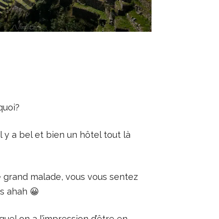
quoi?
 y a bel et bien un hôtel tout là
 de grand malade, vous vous sentez
es ahah 😀
quel on a l’impression d’être en