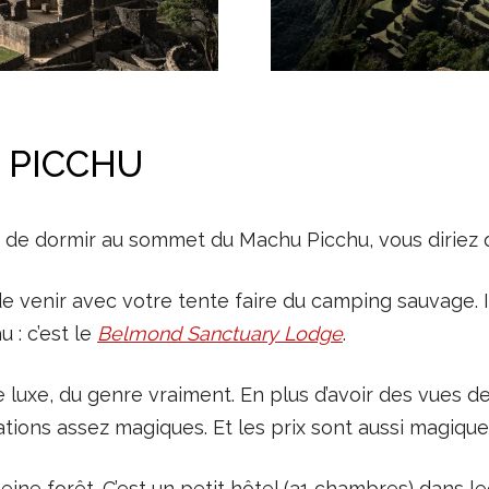
 PICCHU
ible de dormir au sommet du Machu Picchu, vous diriez 
de venir avec votre tente faire du camping sauvage. Il
 : c’est le
Belmond Sanctuary Lodge
.
de luxe, du genre vraiment. En plus d’avoir des vues
ations assez magiques. Et les prix sont aussi magiqu
ine forêt. C’est un petit hôtel (31 chambres) dans le