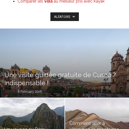
Comparer les
vols
au meilleur prix avec Kayak
ALÉATOIRE
Une visite guidée gratuite de Cusco ?
Indispensable !
vincent
8 February 2026
Comment aller à