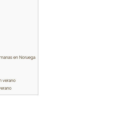
 semanas en Noruega
n verano
verano