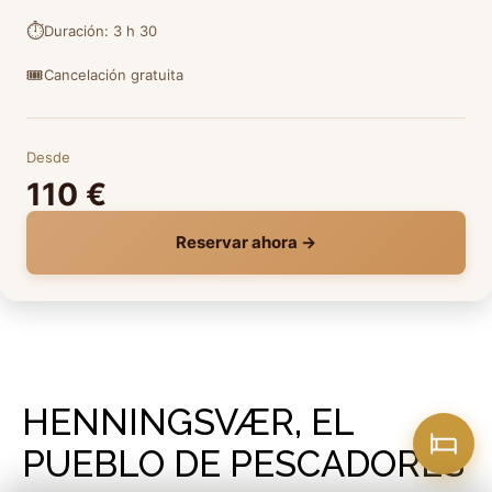
⏱️
Duración: 3 h 30
🎟️
Cancelación gratuita
Desde
110 €
Reservar ahora →
HENNINGSVÆR, EL
PUEBLO DE PESCADORES