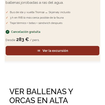
ballenas jorobadas a ras del agua.
Bus de ida y vuelta Tromsø ↔ Skjervøy incluido
3 h en RIB lo más cerca posible de la fauna
Traje térmico + botas + sándwich después
Cancelación gratuita
283 €
Desde
/ pers.
Ver la excursión
VER BALLENAS Y
ORCAS EN ALTA