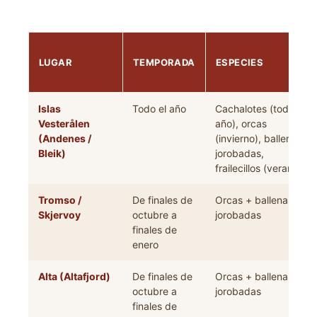
LUGAR
TEMPORADA
ESPECIES
Islas
Todo el año
Cachalotes (todo el
Vesterålen
año), orcas
(Andenes /
(invierno), ballenas
Bleik)
jorobadas,
frailecillos (verano)
Tromso /
De finales de
Orcas + ballenas
Skjervoy
octubre a
jorobadas
finales de
enero
Alta (Altafjord)
De finales de
Orcas + ballenas
octubre a
jorobadas
finales de