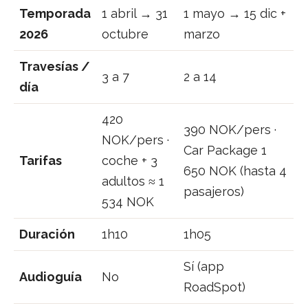
Temporada
1 abril → 31
1 mayo → 15 dic +
2026
octubre
marzo
Travesías /
3 a 7
2 a 14
día
420
390 NOK/pers ·
NOK/pers ·
Car Package 1
Tarifas
coche + 3
650 NOK (hasta 4
adultos ≈ 1
pasajeros)
534 NOK
Duración
1h10
1h05
Sí (app
Audioguía
No
RoadSpot)