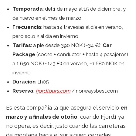
Temporada
: del 1 de mayo al 15 de diciembre, y
de nuevo en el mes de marzo
Frecuencia
: hasta 14 travesías al día en verano,
pero solo 2 al día en invierno
Tarifas
: a pie desde 390 NOK (~34 €);
Car
Package
(coche + conductor + hasta 4 pasajeros)
a 1 650 NOK (~143 €) en verano, ~1 680 NOK en
invierno
Duración
: 1h05
Reserva
:
fjordtours.com
/ norwaysbest.com
Es esta compañía la que asegura el servicio
en
marzo y a finales de otoño
, cuando Fjord1 ya
no opera, es decir, justo cuando las carreteras
de montaña hacia el sur siguen cerradas.