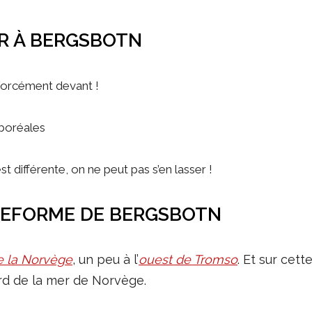
ER À BERGSBOTN
z forcément devant !
 boréales
st différente, on ne peut pas s’en lasser !
TEFORME DE BERGSBOTN
e la Norvège
, un peu à l’
ouest de Tromso
. Et sur cet
rd de la mer de Norvège.