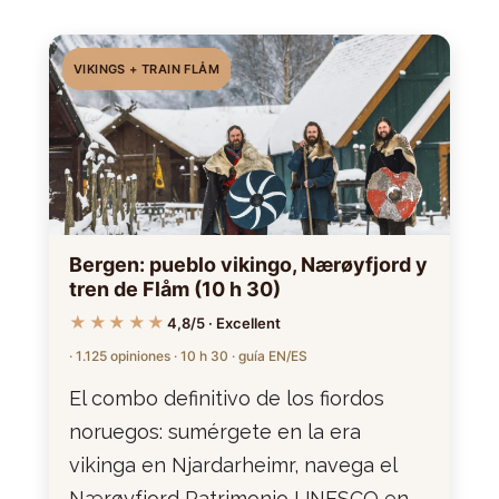
VIKINGS + TRAIN FLÅM
Bergen: pueblo vikingo, Nærøyfjord y
tren de Flåm (10 h 30)
★★★★★
4,8/5 · Excellent
· 1.125 opiniones · 10 h 30 · guía EN/ES
El combo definitivo de los fiordos
noruegos: sumérgete en la era
vikinga en Njardarheimr, navega el
Nærøyfjord Patrimonio UNESCO en