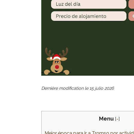
Dernière modification le
15 julio 2026
Menu
[
-
]
Mejor época para ir a Tromso por activi