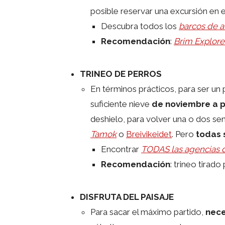
posible reservar una excursión en 
Descubra todos los
barcos de a
Recomendación
:
Brim Explore
TRINEO DE PERROS
En términos prácticos, para ser un 
suficiente nieve
de noviembre a pr
deshielo, para volver una o dos s
Tamok
o
Breivikeidet
. Pero
todas 
Encontrar
TODAS las agencias d
Recomendación
: trineo tirad
DISFRUTA DEL PAISAJE
Para sacar el máximo partido,
nece