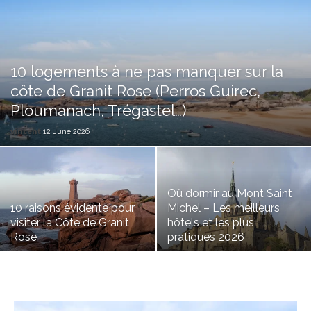
10 logements à ne pas manquer sur la
côte de Granit Rose (Perros Guirec,
Ploumanach, Trégastel…)
vincent
12 June 2026
Où dormir au Mont Saint
10 raisons évidente pour
Michel – Les meilleurs
visiter la Côte de Granit
hôtels et les plus
Rose
pratiques 2026