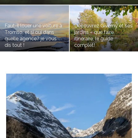
Faut-il louer une voiture à
Découvrez Giverny et ses
Tromso, et si oui dans
jardins – que faire,
quelle agence? je vous
itinéraire, le guide
dis tout !
complet!