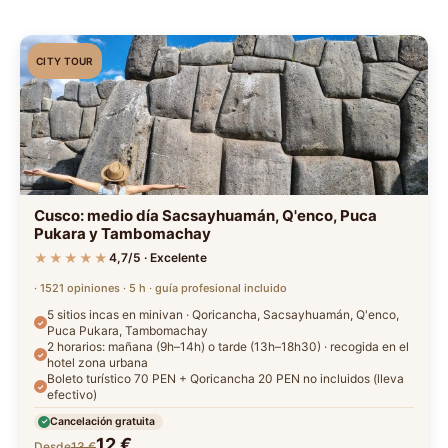
CITY TOUR
Cusco: medio día Sacsayhuamán, Q'enco, Puca
Pukara y Tambomachay
★★★★★
4,7/5 · Excelente
· 1521 opiniones · 5 h · guía profesional incluido
5 sitios incas en minivan · Qoricancha, Sacsayhuamán, Q'enco,
Puca Pukara, Tambomachay
2 horarios: mañana (9h–14h) o tarde (13h–18h30) · recogida en el
hotel zona urbana
Boleto turístico 70 PEN + Qoricancha 20 PEN no incluidos (lleva
efectivo)
Cancelación gratuita
12 €
Desde
13 €