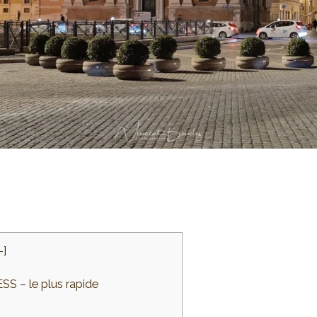
-
]
S – le plus rapide