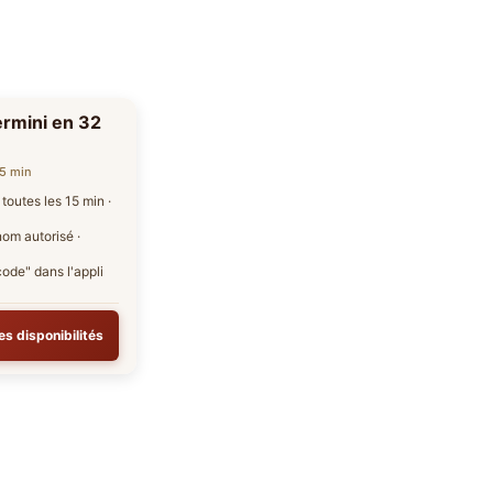
rmini en 32
15 min
 toutes les 15 min ·
nom autorisé ·
code" dans l'appli
les disponibilités