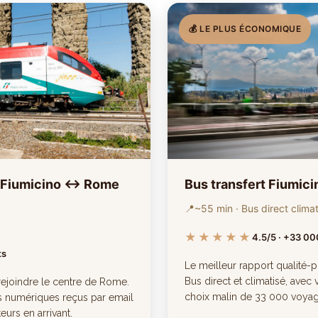
💰 LE PLUS ÉCONOMIQUE
t Fiumicino ↔ Rome
Bus transfert Fiumic
📍
~55 min · Bus direct climat
★★★★★
4.5/5 · +33 00
ts
Le meilleur rapport qualité-p
Bus direct et climatisé, ave
r rejoindre le centre de Rome.
choix malin de 33 000 voyage
ts numériques reçus par email
eurs en arrivant.