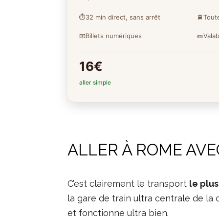
⏱️
32 min direct, sans arrêt
🚆
Tout
📧
Billets numériques
🎫
Valab
16€
aller simple
ALLER À ROME AVE
C’est clairement le transport
le plu
la gare de train ultra centrale de la 
et fonctionne ultra bien.