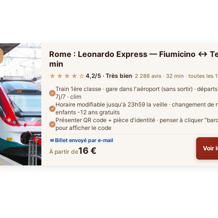
Rome : Leonardo Express — Fiumicino ↔ Te
min
★★★★☆
4,2/5 · Très bien
· 2 286 avis · 32 min · toutes les 
Train 1ère classe · gare dans l'aéroport (sans sortir) · départs
7j/7 · clim
Horaire modifiable jusqu'à 23h59 la veille · changement de 
enfants -12 ans gratuits
Présenter QR code + pièce d'identité · penser à cliquer "bar
pour afficher le code
Billet envoyé par e-mail
Voir 
16 €
À partir de