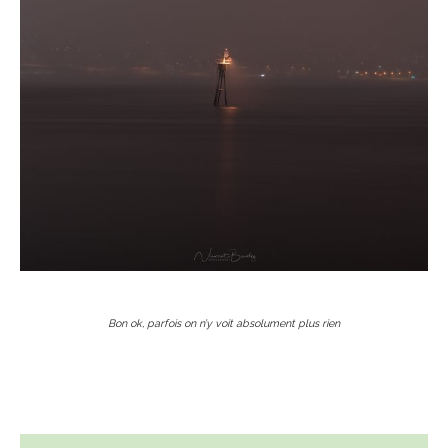
Bon ok, parfois on n’y voit absolument plus rien