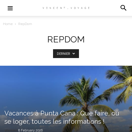
Home
RepDom
REPDOM
DERNIER
Vacances à Punta Cana : Que faire, où
se loger, toutes les informations !
vincent
8 February 2026