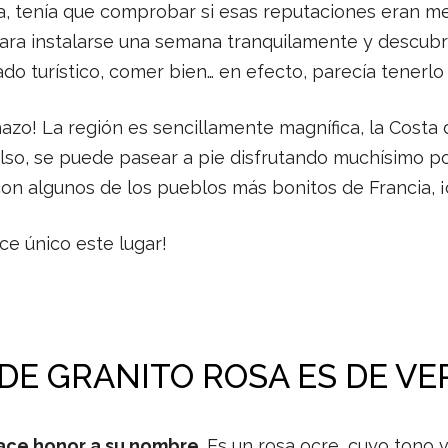
 tenía que comprobar si esas reputaciones eran mere
para instalarse una semana tranquilamente y descubri
do turístico, comer bien… en efecto, parecía tenerlo
hazo! La región es sencillamente magnífica, la Costa
also, se puede pasear a pie disfrutando muchísimo 
 con algunos de los pueblos más bonitos de Francia,
ce único este lugar!
DE GRANITO ROSA ES DE V
hace honor a su nombre
. Es un rosa ocre, cuyo tono 