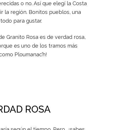
cidas o no. Así que elegí la Costa
r la región. Bonitos pueblos, una
 todo para gustar.
 de Granito Rosa es de verdad rosa,
porque es uno de los tramos más
 ¡como Ploumanac’h!
ERDAD ROSA
varía según el tiempo. Pero, ¿sabes