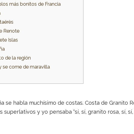
eblos más bonitos de Francia
a
staérès
de Renote
ete Islas
aña
to de la región
y se come de maravilla
ña se habla muchísimo de costas. Costa de Granito 
perlativos y yo pensaba “sí, sí, granito rosa, sí, sí