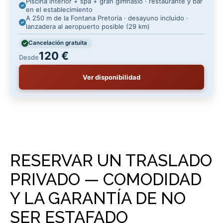
Piscina interior + spa + gran gimnasio · restaurante y bar
en el establecimiento
A 250 m de la Fontana Pretoria · desayuno incluido ·
lanzadera al aeropuerto posible (29 km)
Cancelación gratuita
120 €
Desde
Ver disponibilidad
RESERVAR UN TRASLADO
PRIVADO — COMODIDAD
Y LA GARANTÍA DE NO
SER ESTAFADO