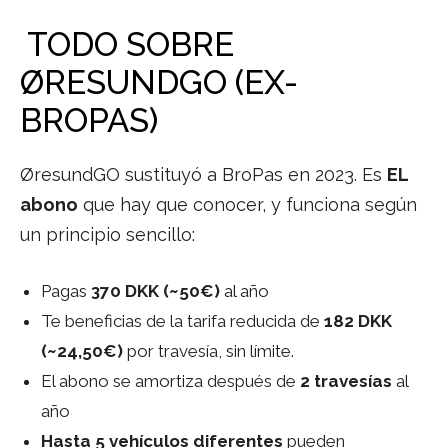
️ TODO SOBRE
ØRESUNDGO (EX-
BROPAS)
ØresundGO sustituyó a BroPas en 2023. Es
EL
abono
que hay que conocer, y funciona según
un principio sencillo:
Pagas
370 DKK (~50€)
al año
Te beneficias de la tarifa reducida de
182 DKK
(~24,50€)
por travesía, sin límite.
El abono se amortiza después de
2 travesías
al
año
Hasta 5 vehículos diferentes
pueden