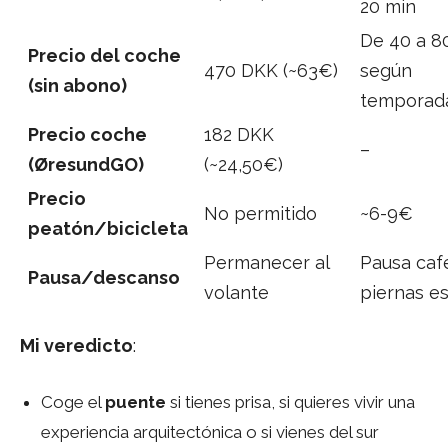
20 min
De 40 a 
Precio del coche
470 DKK (~63€)
según
(sin abono)
temporad
Precio coche
182 DKK
–
(ØresundGO)
(~24,50€)
Precio
No permitido
~6-9€
peatón/bicicleta
Permanecer al
Pausa caf
Pausa/descanso
volante
piernas es
Mi veredicto
:
Coge el
puente
si tienes prisa, si quieres vivir una
experiencia arquitectónica o si vienes del sur