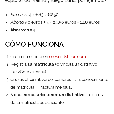
explorando Malmö y luego Lund, por ejemplo)
Sin pase
: 4 × €63 =
€252
Abono
: 50 euros + 4 × 24,50 euros =
148
euros
Ahorro: 104
CÓMO FUNCIONA
Cree una cuenta en
oresundsbron.com
Registra
tu matrícula
(o vincula un distintivo
EasyGo existente)
Cruzas el
carril
verde: cámaras → reconocimiento
de matrícula → factura mensual
No es necesario tener un distintivo
: la lectura
de la matrícula es suficiente