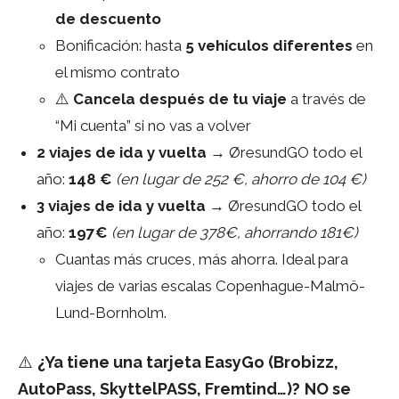
de descuento
Bonificación: hasta
5 vehículos diferentes
en
el mismo contrato
⚠️
Cancela después de tu viaje
a través de
“Mi cuenta” si no vas a volver
2 viajes de ida y vuelta
→ ØresundGO todo el
año:
148 €
(en lugar de 252 €, ahorro de 104 €)
3 viajes de ida y vuelta
→ ØresundGO todo el
año:
197€
(en lugar de 378€, ahorrando 181€)
Cuantas más cruces, más ahorra. Ideal para
viajes de varias escalas Copenhague-Malmö-
Lund-Bornholm.
⚠️
¿Ya tiene una tarjeta EasyGo (Brobizz,
AutoPass, SkyttelPASS, Fremtind…)?
NO se