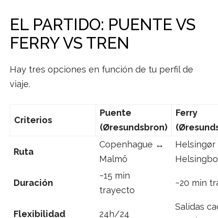
EL PARTIDO: PUENTE VS
FERRY VS TREN
Hay tres opciones en función de tu perfil de
viaje.
Puente
Ferry
Criterios
(Øresundsbron)
(Øresunds
Copenhague ↔
Helsingør
Ruta
Malmö
Helsingbo
~15 min
Duración
~20 min tr
trayecto
Salidas ca
Flexibilidad
24h/24