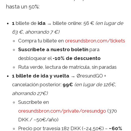
hasta un 50%:
1
billete de
ida
→ billete online: 56 €
(en lugar de
63 €, ahorrando 7 €)
Compra tu billete en
oresundsbron.com/tickets
Suscríbete a nuestro boletín
para
desbloquear el
-10% de descuento
Ruta verde, lectura de matrícula, sin paradas
1 billete de ida y vuelta
→ ØresundGO +
cancelación posterior:
99€
(en lugar de 126€,
ahorrando 27€)
Suscríbete en
oresundsbron.com/private/oresundgo
(370
DKK / ~50€/año)
Precio por travesía 182 DKK (~24,50€) –
~60%