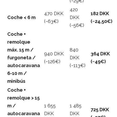
(~29€)
420
470 DKK
182 DKK
Coche < 6 m
DKK
(~63€)
(~24,50€)
(~56€)
Coche +
remolque
máx. 15 m /
840
940 DKK
364 DKK
furgoneta /
DKK
(~126€)
(~49€)
autocaravana
(~113€)
6-10 m /
minibús
Coche +
remolque > 15
m /
1 655
1 485
725 DKK
autocaravana
DKK
DKK