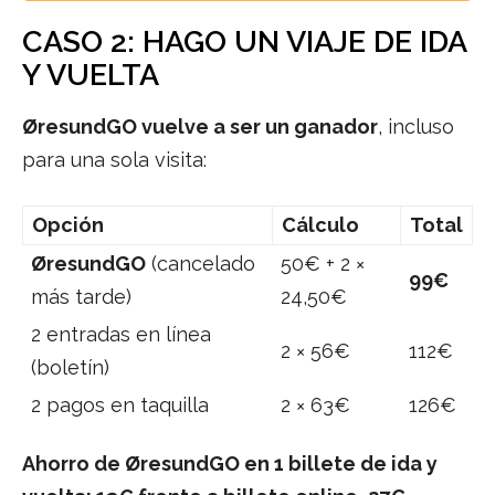
CASO 2: HAGO UN VIAJE DE IDA
Y VUELTA
ØresundGO vuelve a ser un ganador
, incluso
para una sola visita:
Opción
Cálculo
Total
ØresundGO
(cancelado
50€ + 2 ×
99€
más tarde)
24,50€
2 entradas en línea
2 × 56€
112€
(boletín)
2 pagos en taquilla
2 × 63€
126€
Ahorro de ØresundGO en 1 billete de ida y