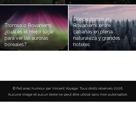
Dónde dormir en
Tromso o Rovaniemi:
Rovaniemi: entre
¿cuál es el mejor lugar
cabañas en plena
para ver las auroras
naturaleza y grandes
boreales?
hoteles
© Fait avec humour par Vincent Voyage. Tous droits réservés 2026.
Aucune image et aucun texte ne peut être utilisé sans mon autorisation.