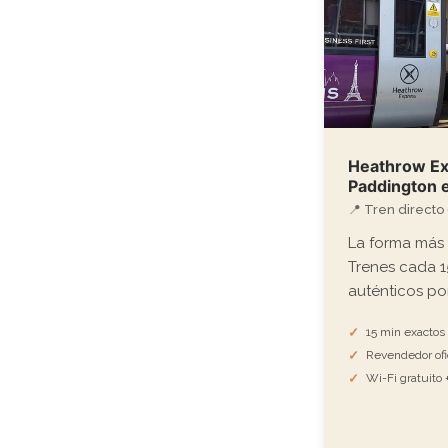
Heathrow Ex
Paddington 
📍 Tren directo 
La forma más r
Trenes cada 15
auténticos po
15 min exactos 
Revendedor ofic
Wi-Fi gratuito