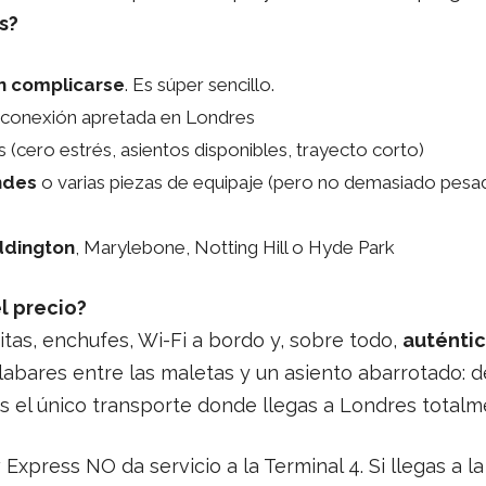
s?
n complicarse
. Es súper sencillo.
 conexión apretada en Londres
(cero estrés, asientos disponibles, trayecto corto)
ndes
o varias piezas de equipaje (pero no demasiado pesad
ddington
, Marylebone, Notting Hill o Hyde Park
l precio?
itas, enchufes, Wi-Fi a bordo y, sobre todo,
auténti
abares entre las maletas y un asiento abarrotado: de
s el único transporte donde llegas a Londres total
xpress NO da servicio a la Terminal 4. Si llegas a la