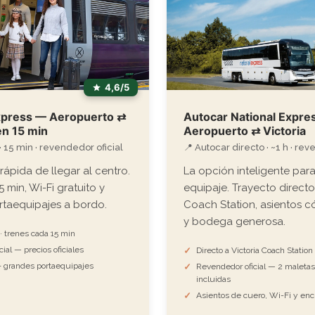
4,6/5
press — Aeropuerto ⇄
Autocar National Expre
en 15 min
Aeropuerto ⇄ Victoria
· 15 min · revendedor oficial
📍 Autocar directo · ~1 h · rev
ápida de llegar al centro.
La opción inteligente pa
 min, Wi-Fi gratuito y
equipaje. Trayecto directo
rtaequipajes a bordo.
Coach Station, asientos c
y bodega generosa.
· trenes cada 15 min
ial — precios oficiales
Directo a Victoria Coach Station
 + grandes portaequipajes
Revendedor oficial — 2 maleta
incluidas
Asientos de cuero, Wi-Fi y en