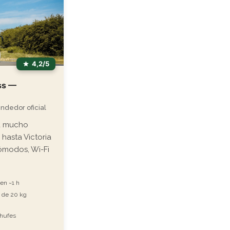
4,2/5
ss —
endedor oficial
ra mucho
 hasta Victoria
ómodos, Wi-Fi
 en ~1 h
s de 20 kg
chufes