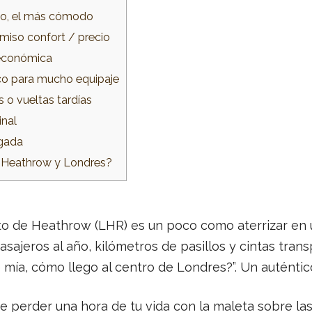
do, el más cómodo
miso confort / precio
n económica
co para mucho equipaje
s o vueltas tardías
inal
egada
e Heathrow y Londres?
rto de Heathrow (LHR) es un poco como aterrizar en
ajeros al año, kilómetros de pasillos y cintas transpo
 mía, cómo llego al centro de Londres?”. Un auténti
de perder una hora de tu vida con la maleta sobre la