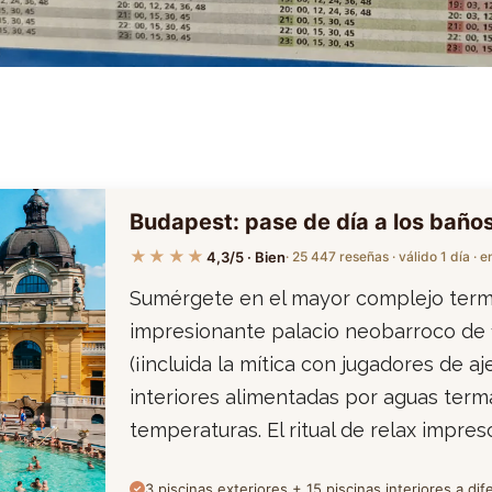
Budapest: pase de día a los baño
★★★★
4,3/5 · Bien
· 25 447 reseñas · válido 1 día · 
Sumérgete en el mayor complejo term
impresionante palacio neobarroco de 1
(¡incluida la mítica con jugadores de aj
interiores alimentadas por aguas terma
temperaturas. El ritual de relax impre
3 piscinas exteriores + 15 piscinas interiores a d