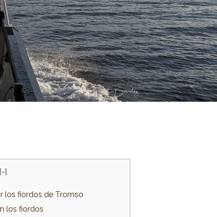
[
-
]
r los fiordos de Tromso
n los fiordos