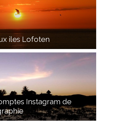
ux iles Lofoten
omptes Instagram de
graphie