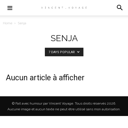
Home
Senja
SENJA
7 DAYS POPULAR
Aucun article à afficher
© Fait avec humour par Vincent Voyage. Tous droits réservés 2026.
Aucune image et aucun texte ne peut être utilisé sans mon autorisation.