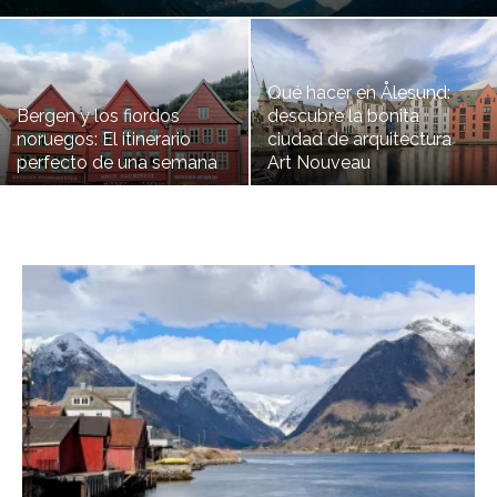
Qué hacer en Ålesund:
Bergen y los fiordos
descubre la bonita
noruegos: El itinerario
ciudad de arquitectura
perfecto de una semana
Art Nouveau