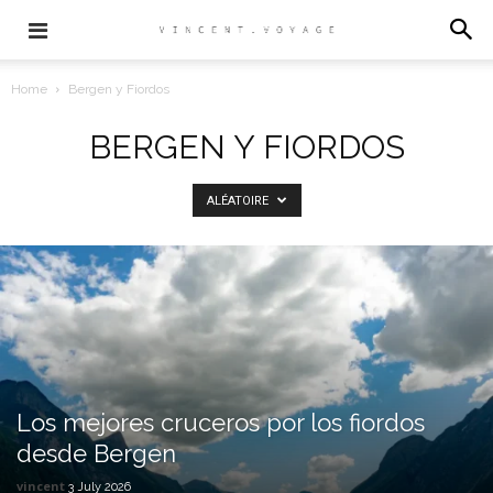
Home
Bergen y Fiordos
BERGEN Y FIORDOS
ALÉATOIRE
Los mejores cruceros por los fiordos
desde Bergen
vincent
3 July 2026