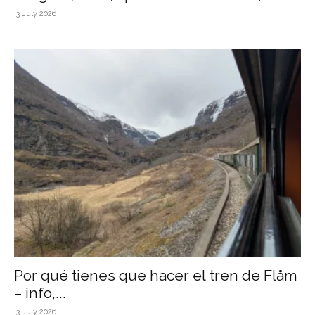
hostal)
3 July 2026
Por qué tienes que hacer el tren de Flåm
– info,...
3 July 2026